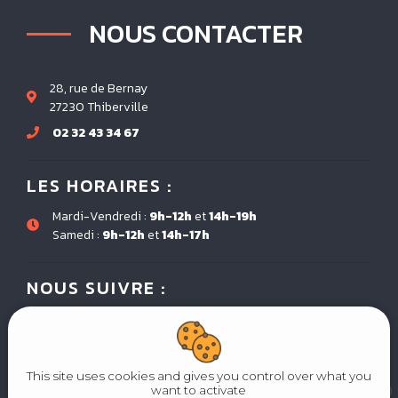
NOUS CONTACTER
28, rue de Bernay
27230 Thiberville
02 32 43 34 67
LES HORAIRES :
Mardi-Vendredi :
9h-12h
et
14h-19h
Samedi :
9h-12h
et
14h-17h
NOUS SUIVRE :
This site uses cookies and gives you control over what you
want to activate